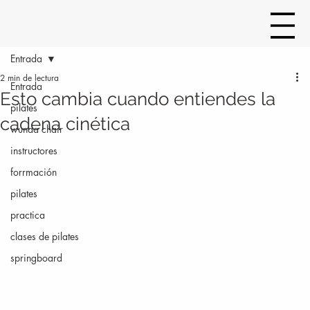
Entrada
2 min de lectura
Entrada
Esto cambia cuando entiendes la
pilates
cadena cinética
wunda chair
instructores
forrmación
pilates
practica
clases de pilates
springboard