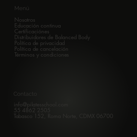
aunque el ejercicio se vea igual
Menú
Nosotros
Educación continua
Certificaciónes
Distribuidores de Balanced Body
Política de privacidad
Política de cancelación
Términos y condiciones
Contacto
info@pilatesschool.com
55 4862 2505
Tabasco 152, Roma Norte, CDMX 06700