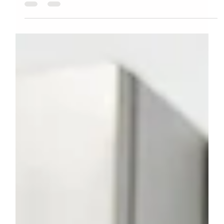
pero sale diferente. No es que haya trabajado más ni que haya
sudado más. Es otra cosa. El aparato responde. Y cuando algo
responde, el cuerpo entiende. Como instructores de Pilates,
sabemos que en el mat damos indicaciones claras, repetimos
consignas y ajustamos con nuestras manos… y aun así el
alumno tarda en organizarse. No por falta de intención, sino
por