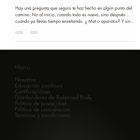
Por qué el Mat sigue siendo la base
de todo instructor de Pilates
Hay una pregunta que seguro te haz hecho en algún punto del
camino. No al inicio, cuando todo es nuevo, sino después…
cuando ya llevas tiempo enseñando. ¿ Mat o aparatos? Y sin
decirlo del todo, el Mat empieza a quedar en un lugar extraño.
Como si fuera “lo básico”. “Lo del principio”. “Eso que ya
dominaste”. Pero pasa algo con el tiempo. Con la práctica .
Con el cuerpo. Empiezas a entenderlo distinto. El Mat no es el
inicio del método. Es su centro. Cuando no hay nada que
Menú
Nosotros
Educación continua
Certificaciónes
Distribuidores de Balanced Body
Política de privacidad
Política de cancelación