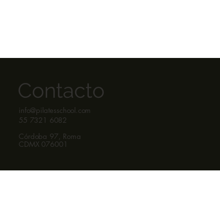
Contacto
info@pilatesschool.com
55 7321 6082
Córdoba 97, Roma
CDMX 076001
​Síguenos
YouTube
Instagram