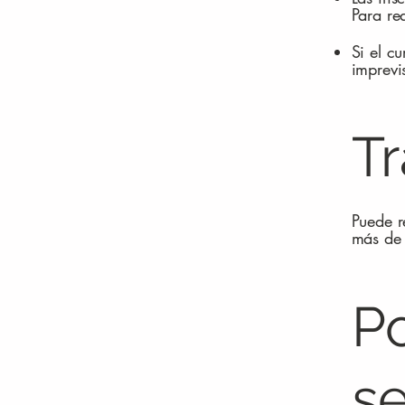
Para re
Si el c
imprevi
Tr
Puede r
más de 
Po
se