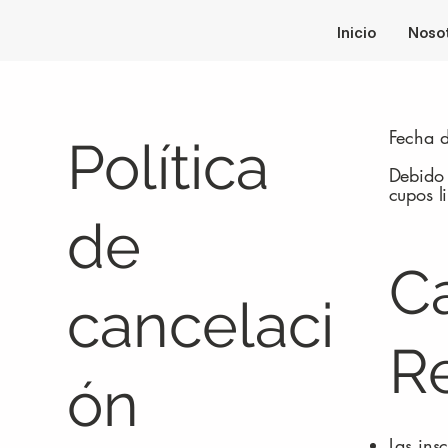
Inicio
Noso
Fecha d
Política
Debido 
cupos l
de
C
cancelaci
R
ón
Las ins