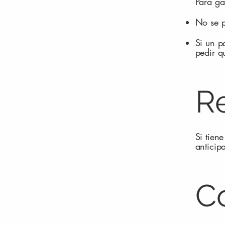
Para ga
No se p
Si un p
pedir q
R
Si tien
anticip
C