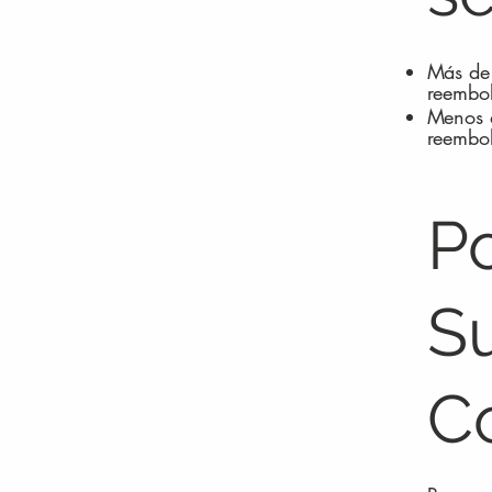
Más de 
reembol
Menos d
reembol
Po
Su
C