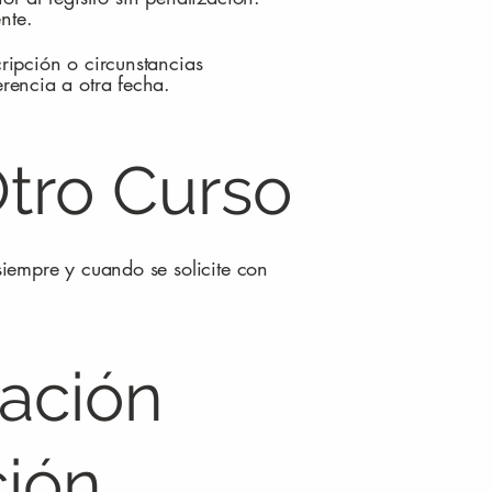
nte.
ripción o circunstancias
erencia a otra fecha.
Otro Curso
siempre y cuando se solicite con
lación
ción