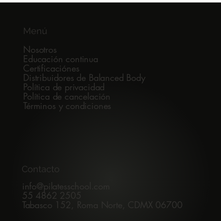
¿Por qué para un alumno todos los
estudios de Pilates parecen iguales?
Menú
Nosotros
Educación continua
Certificaciónes
Distribuidores de Balanced Body
Política de privacidad
Política de cancelación
Términos y condiciones
Contacto
info@pilatesschool.com
55 4862 2505
Tabasco 152, Roma Norte, CDMX 06700