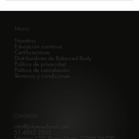
El poder invisible del lenguaje en tus
clases
Menú
Nosotros
Educación continua
Certificaciónes
Distribuidores de Balanced Body
Política de privacidad
Política de cancelación
Términos y condiciones
Contacto
info@pilatesschool.com
55 4862 2505
Tabasco 152, Roma Norte, CDMX 06700