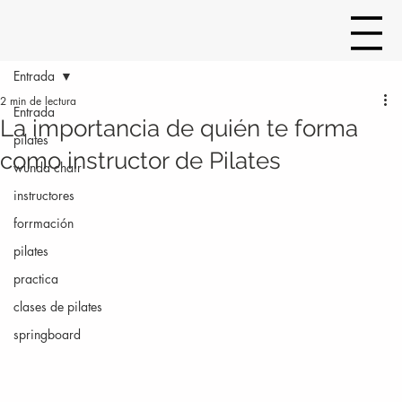
Entrada
2 min de lectura
Entrada
La importancia de quién te forma
pilates
como instructor de Pilates
wunda chair
instructores
forrmación
pilates
practica
clases de pilates
springboard