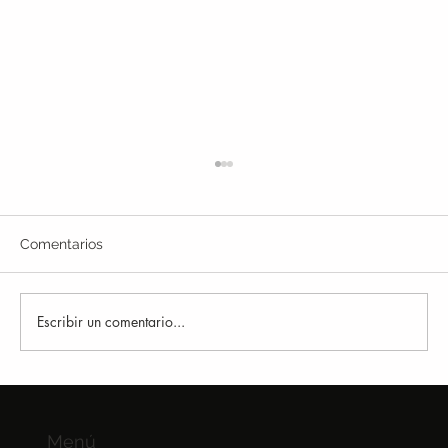
Comentarios
Escribir un comentario...
Por qué muchos runners siguen
lesionándose
Menú