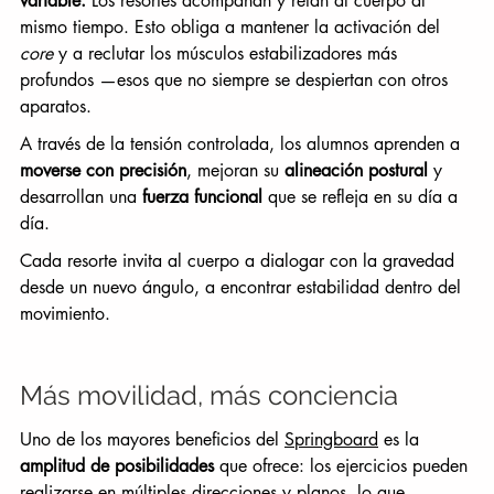
variable.
 Los resortes acompañan y retan al cuerpo al 
mismo tiempo. Esto obliga a mantener la activación del 
core
 y a reclutar los músculos estabilizadores más 
profundos —esos que no siempre se despiertan con otros 
aparatos.
A través de la tensión controlada, los alumnos aprenden a 
moverse con precisión
, mejoran su 
alineación postural
 y 
desarrollan una 
fuerza funcional
 que se refleja en su día a 
día.
Cada resorte invita al cuerpo a dialogar con la gravedad 
desde un nuevo ángulo, a encontrar estabilidad dentro del 
movimiento.
Más movilidad, más conciencia
Uno de los mayores beneficios del 
Springboard
 es la 
amplitud de posibilidades
 que ofrece: los ejercicios pueden 
realizarse en múltiples direcciones y planos, lo que 