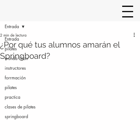
Entrada
2 min de lectura
Entrada
¿Por qué tus alumnos amarán el
pilates
Springboard?
wunda chair
instructores
forrmación
pilates
practica
clases de pilates
springboard