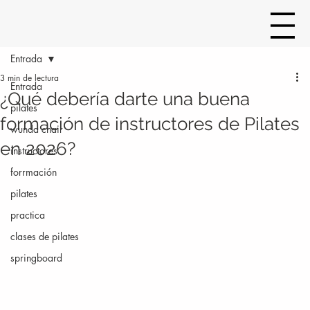
Entrada
3 min de lectura
Entrada
¿Qué debería darte una buena
pilates
formación de instructores de Pilates
wunda chair
en 2026?
instructores
forrmación
pilates
practica
clases de pilates
springboard