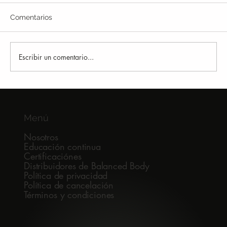
Comentarios
Escribir un comentario...
Por qué muchos runners siguen
lesionándose
Menú
Nosotros
Educación continua
Certificaciónes
Distribuidores de Balanced Body
Política de privacidad
Política de cancelación
Términos y condiciones