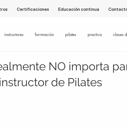
tros
Certificaciones
Educación continua
Contact
instructores
forrmación
pilates
practica
clases d
ealmente NO importa par
nstructor de Pilates