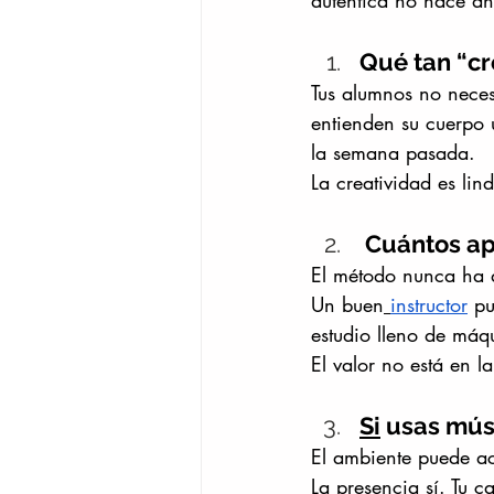
auténtica no nace ah
Qué tan “cr
Tus alumnos no neces
entienden su cuerpo 
la semana pasada.
La creatividad es lin
 Cuántos ap
El método nunca ha 
Un buen
instructor
 p
estudio lleno de máq
El valor no está en l
Si
 usas músi
El ambiente puede a
La presencia sí. Tu c