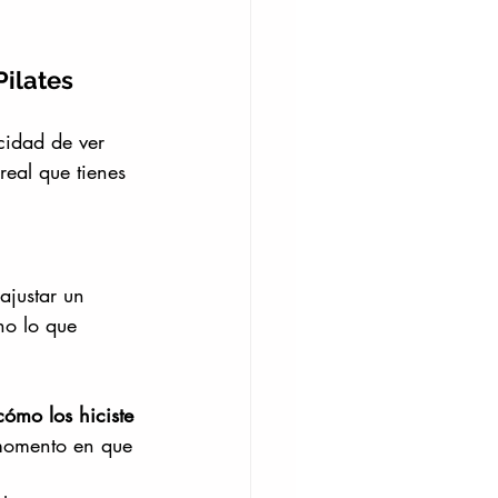
Pilates
acidad de ver 
eal que tienes 
ajustar un 
no lo que 
cómo los hiciste 
 momento en que 