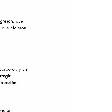
gresan
, que 
o que hicieron 
corporal, y un 
rregir
.
da sesión
.
ención 