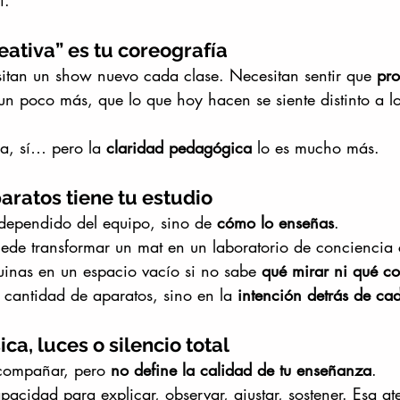
í.
eativa” es tu coreografía
itan un show nuevo cada clase. Necesitan sentir que 
pro
un poco más, que lo que hoy hacen se siente distinto a l
da, sí… pero la 
claridad pedagógica
 lo es mucho más.
aratos tiene tu estudio
dependido del equipo, sino de 
cómo lo enseñas
.
uede transformar un mat en un laboratorio de conciencia 
uinas en un espacio vacío si no sabe 
qué mirar ni qué co
a cantidad de aparatos, sino en la 
intención detrás de ca
ca, luces o silencio total
compañar, pero 
no define la calidad de tu enseñanza
.
apacidad para explicar, observar, ajustar, sostener. Esa at