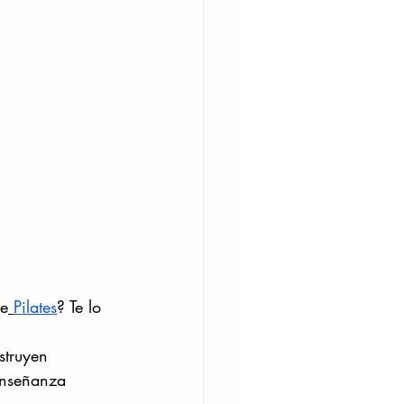
de
Pilates
? Te lo 
struyen 
enseñanza 