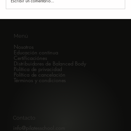
Escribir un comentario...
Por qué muchos runners siguen
lesionándose
Menú
Nosotros
Educación continua
Certificaciónes
Distribuidores de Balanced Body
Política de privacidad
Política de cancelación
Términos y condiciones
Contacto
info@pilatesschool.com