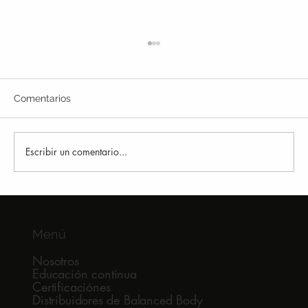
Comentarios
Escribir un comentario...
Por qué muchos runners siguen
lesionándose
Menú
Nosotros
Educación continua
Certificaciónes
Distribuidores de Balanced Body