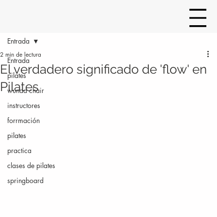
Entrada
2 min de lectura
Entrada
El verdadero significado de 'flow' en
pilates
Pilates
wunda chair
instructores
forrmación
pilates
practica
clases de pilates
springboard